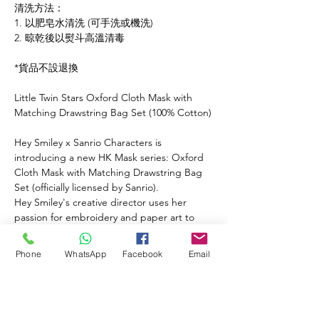
清洗方法：
1. 以肥皂水清洗 (可手洗或機洗)
2. 晾乾後以熨斗高溫清毒
*貨品不設退換
Little Twin Stars Oxford Cloth Mask with
Matching Drawstring Bag Set (100% Cotton)
Hey Smiley x Sanrio Characters is
introducing a new HK Mask series: Oxford
Cloth Mask with Matching Drawstring Bag
Set (officially licensed by Sanrio).
Hey Smiley's creative director uses her
passion for embroidery and paper art to
integrate the Sanrio characters into the
design of the mask to create a chic, stylish
Phone
WhatsApp
Facebook
Email
and comfortable reusable mask.
Mask Composition/ Features:
◾ Size Available: S (W18 x H12cm), M (W21 x
H15.5cm)