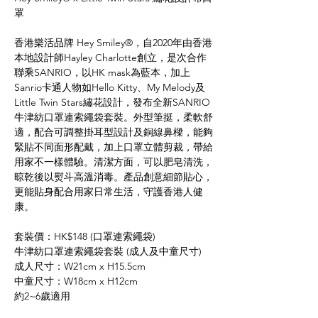
罩
香港樂活品牌 Hey Smiley®️，自2020年由香港
本地設計師Hayley Charlotte創立，是次合作
聯乘SANRIO，以HK mask為藍本，加上
Sanrio卡通人物如Hello Kitty、My Melody及
Little Twin Stars繡花設計，發布全新SANRIO
牛津紡口罩連索繩袋套裝。外型筆挺，柔軟舒
適，配合可調整掛耳型設計及銅線鼻樑，能夠
緊貼不同面形配戴，加上口罩立體剪裁，帶給
用家不一樣體驗。清潔方面，可以肥皂清洗，
晾乾後以熨斗高溫消毒。產品創意細節貼心，
更能貼身配合用家日常生活，守護香港人健
康。
套裝價：HK$148 (口罩連索繩袋)
牛津紡口罩連索繩袋套裝 (成人及中童尺寸)
成人尺寸：W21cm x H15.5cm
中童尺寸：W18cm x H12cm
約2~6歲適用