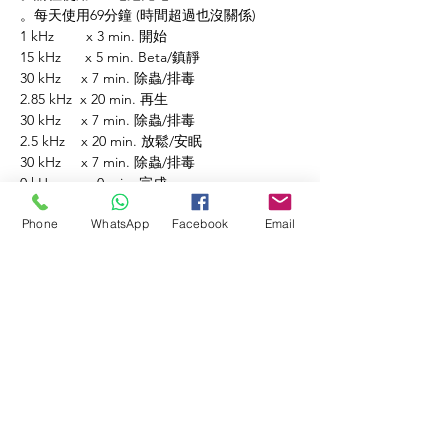
。每天使用69分鐘 (時間超過也沒關係)
1 kHz x 3 min. 開始
15 kHz x 5 min. Beta/鎮靜
30 kHz x 7 min. 除蟲/排毒
2.85 kHz x 20 min. 再生
30 kHz x 7 min. 除蟲/排毒
2.5 kHz x 20 min. 放鬆/安眠
30 kHz x 7 min. 除蟲/排毒
0 kHz x 0 min. 完成
*建議第1次連續使用8星期
Phone
WhatsApp
Facebook
Email
*保健人士之後不須要長期連續使用
*頑疾 /長期病患可連續使用
秘傳之氣♨️
多頻率杜蟲(殺菌)儀(櫸木)
產品包含:
。多頻率杜蟲(殺菌)儀
。4mm插頭轉鱷魚夾帶線1m
。15A電源輸出線
。銅管 1套
。1年免費保養服務