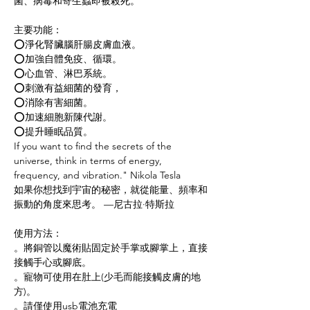
菌、病毒和寄生蟲即被殺死。
主要功能：
⭕淨化腎臟腦肝腸皮膚血液。
⭕加強自體免疫、循環。
⭕心血管、淋巴系統。
⭕刺激有益細菌的發育，
⭕消除有害細菌。
⭕加速細胞新陳代謝。
⭕提升睡眠品質。
If you want to find the secrets of the
universe, think in terms of energy,
frequency, and vibration." Nikola Tesla
如果你想找到宇宙的秘密，就從能量、頻率和
振動的角度來思考。 —尼古拉·特斯拉
使用方法：
。將銅管以魔術貼固定於手掌或腳掌上，直接
接觸手心或腳底。
。寵物可使用在肚上(少毛而能接觸皮膚的地
方)。
。請僅使用usb電池充電