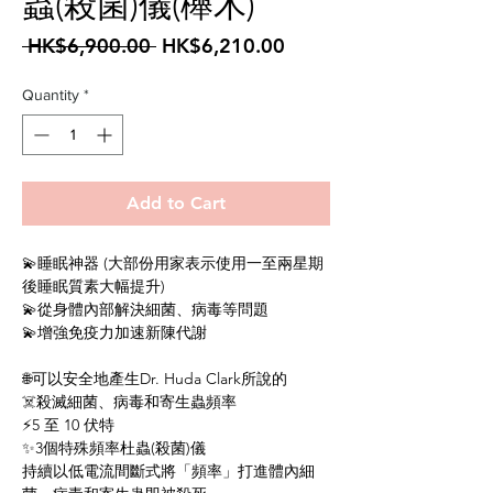
蟲(殺菌)儀(櫸木)
Regular
Sale
 HK$6,900.00 
HK$6,210.00
Price
Price
Quantity
*
Add to Cart
💫睡眠神器 (大部份用家表示使用一至兩星期
後睡眠質素大幅提升)
💫從身體內部解決細菌、病毒等問題
💫增強免疫力加速新陳代謝
🌐可以安全地產生Dr. Huda Clark所說的
☠️殺滅細菌、病毒和寄生蟲頻率
⚡5 至 10 伏特
✨3個特殊頻率杜蟲(殺菌)儀
持續以低電流間斷式將「頻率」打進體內細