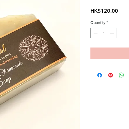
Pric
HK$120.00
Quantity
*