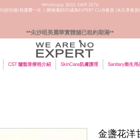
Whatsapp (852) 5409
2576
0(折扣後)包運費一次 | 購物滿$800成為EXPERT CLUB會員 (永久享會
**尖沙咀美麗華實體舖已租約期滿**
CST 髗骶骨療程介紹
SkinCare肌膚護理
Sanitary衛生
金盞花洋甘