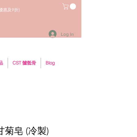
員優惠及9折)
Log In
用品
CST 髗骶骨
Blog
菊皂 (冷製)