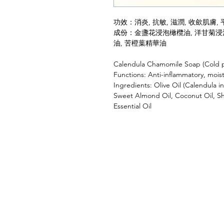
功效：消炎, 抗敏, 滋潤, 收歛肌膚,
成份：金盞花浸泡橄欖油, 洋甘菊浸泡
油, 苦橙葉精華油
Calendula Chamomile Soap (Cold p
Functions: Anti-inflammatory, moist
Ingredients: Olive Oil (Calendula i
Sweet Almond Oil, Coconut Oil, She
Essential Oil
Home首頁
Shop 全部產品
CST 髗骶骨療程介紹
SkinCare肌膚護理
Sanitary衛生用品
CST 髗骶骨