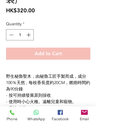
Price
HK$320.00
Quantity
*
Add to Cart
野生秘魯聖木，由秘魯工匠手製而成，成分
100％天然 ; 每枝香長度約20CM，燃燒時間約
為90分鐘
- 按可持續發展原則採收
- 使用時小心火種。遠離兒童和寵物。
- 產地:秘魯 Peru
Phone
WhatsApp
Facebook
Email
秘魯嚴禁砍伐聖木，當聖木樹自然死亡或掉枝
後，才能撿其樹枝，尊重生態循環。
⚫ 淨化磁場，消除負能量，吸引正能量