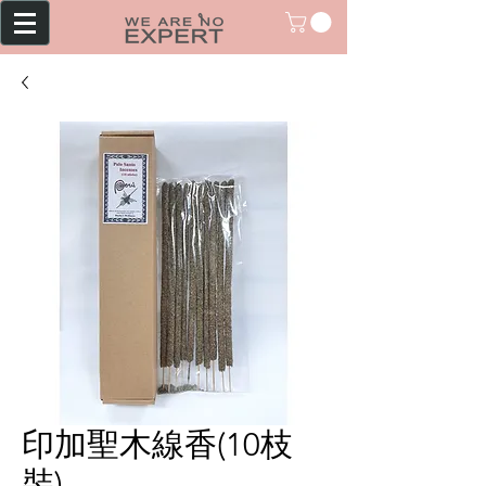
印加聖木線香(10枝
裝)